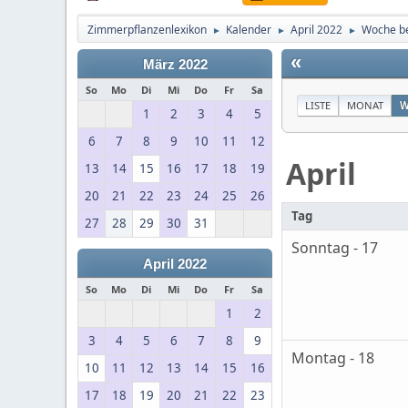
Zimmerpflanzenlexikon
Kalender
April 2022
Woche be
►
►
►
«
März 2022
So
Mo
Di
Mi
Do
Fr
Sa
LISTE
MONAT
W
1
2
3
4
5
6
7
8
9
10
11
12
April
13
14
15
16
17
18
19
20
21
22
23
24
25
26
Tag
27
28
29
30
31
Sonntag - 17
April 2022
So
Mo
Di
Mi
Do
Fr
Sa
1
2
3
4
5
6
7
8
9
Montag - 18
10
11
12
13
14
15
16
17
18
19
20
21
22
23