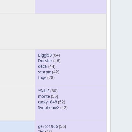
Biggi58
(64)
Docster
(46)
decai
(44)
scorpio
(42)
Inge
(28)
*Sabi*
(60)
monte
(55)
cacky1848
(52)
SynphonieX
(42)
gerco1966
(56)