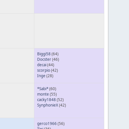
Biggi58
(64)
Docster
(46)
decai
(44)
scorpio
(42)
Inge
(28)
*Sabi*
(60)
monte
(55)
cacky1848
(52)
SynphonieX
(42)
gerco1966
(56)