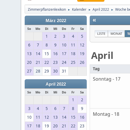
Zimmerpflanzenlexikon
Kalender
April 2022
Woche be
►
►
►
«
März 2022
So
Mo
Di
Mi
Do
Fr
Sa
LISTE
MONAT
W
1
2
3
4
5
6
7
8
9
10
11
12
April
13
14
15
16
17
18
19
20
21
22
23
24
25
26
Tag
27
28
29
30
31
Sonntag - 17
April 2022
So
Mo
Di
Mi
Do
Fr
Sa
1
2
3
4
5
6
7
8
9
Montag - 18
10
11
12
13
14
15
16
17
18
19
20
21
22
23