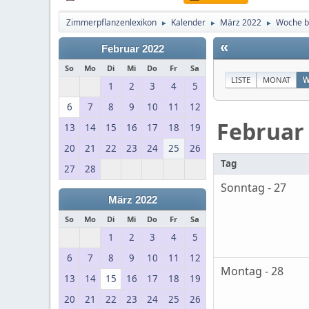
Zimmerpflanzenlexikon
Kalender
März 2022
Woche b
►
►
►
«
Februar 2022
So
Mo
Di
Mi
Do
Fr
Sa
LISTE
MONAT
W
1
2
3
4
5
6
7
8
9
10
11
12
Februar
13
14
15
16
17
18
19
20
21
22
23
24
25
26
Tag
27
28
Sonntag - 27
März 2022
So
Mo
Di
Mi
Do
Fr
Sa
1
2
3
4
5
6
7
8
9
10
11
12
Montag - 28
13
14
15
16
17
18
19
20
21
22
23
24
25
26