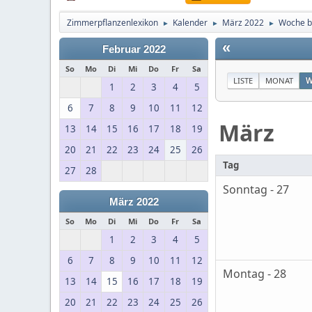
Zimmerpflanzenlexikon
Kalender
März 2022
Woche b
►
►
►
«
Februar 2022
So
Mo
Di
Mi
Do
Fr
Sa
LISTE
MONAT
W
1
2
3
4
5
6
7
8
9
10
11
12
März
13
14
15
16
17
18
19
20
21
22
23
24
25
26
Tag
27
28
Sonntag - 27
März 2022
So
Mo
Di
Mi
Do
Fr
Sa
1
2
3
4
5
6
7
8
9
10
11
12
Montag - 28
13
14
15
16
17
18
19
20
21
22
23
24
25
26