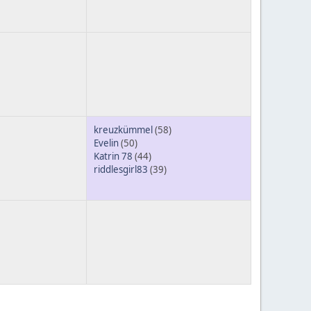
kreuzkümmel
(58)
Evelin
(50)
Katrin 78
(44)
riddlesgirl83
(39)