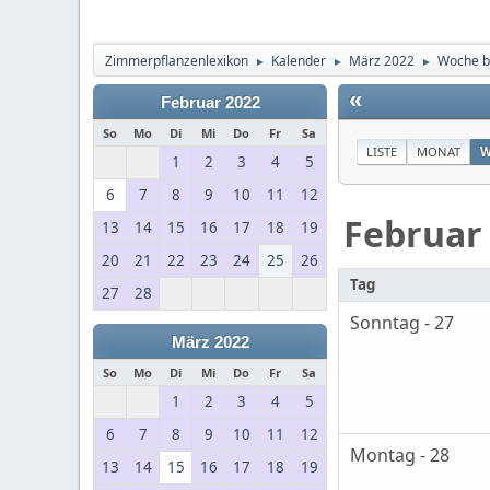
Zimmerpflanzenlexikon
Kalender
März 2022
Woche b
►
►
►
«
Februar 2022
So
Mo
Di
Mi
Do
Fr
Sa
LISTE
MONAT
W
1
2
3
4
5
6
7
8
9
10
11
12
Februar
13
14
15
16
17
18
19
20
21
22
23
24
25
26
Tag
27
28
Sonntag - 27
März 2022
So
Mo
Di
Mi
Do
Fr
Sa
1
2
3
4
5
6
7
8
9
10
11
12
Montag - 28
13
14
15
16
17
18
19