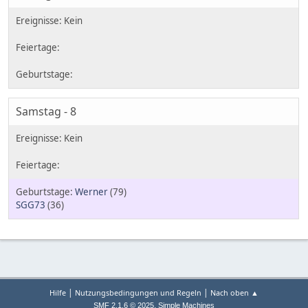
Samstag - 8
Werner
(79)
SGG73
(36)
|
|
Hilfe
Nutzungsbedingungen und Regeln
Nach oben ▲
,
SMF 2.1.6 © 2025
Simple Machines