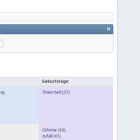
»
1
Geburtstage:
Day
Tinkerbell
(37)
Othmar
(69)
zufall
(45)