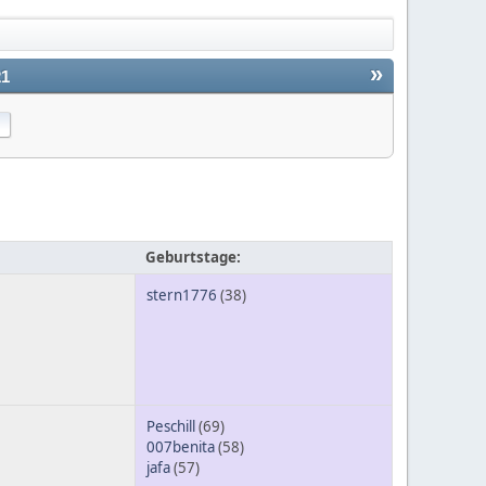
»
21
Geburtstage:
stern1776
(38)
Peschill
(69)
007benita
(58)
jafa
(57)