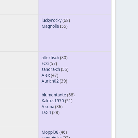
luckyrocky
(68)
Magnolie
(55)
alterfisch
(80)
Ecki
(57)
sandra-ch
(55)
Alex
(47)
Aurich02
(39)
blumentante
(68)
Kaktus1970
(51)
Alsuna
(36)
TaG4
(28)
Moppi08
(46)