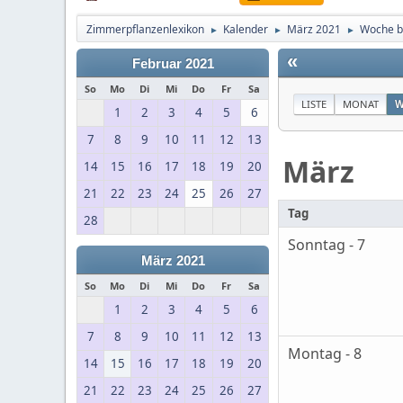
Zimmerpflanzenlexikon
Kalender
März 2021
Woche b
►
►
►
«
Februar 2021
So
Mo
Di
Mi
Do
Fr
Sa
LISTE
MONAT
W
1
2
3
4
5
6
7
8
9
10
11
12
13
März
14
15
16
17
18
19
20
21
22
23
24
25
26
27
Tag
28
Sonntag - 7
März 2021
So
Mo
Di
Mi
Do
Fr
Sa
1
2
3
4
5
6
7
8
9
10
11
12
13
Montag - 8
14
15
16
17
18
19
20
21
22
23
24
25
26
27