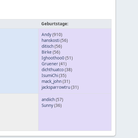
Geburtstage:
Andy
(910)
hanskosti
(56)
ditisch
(56)
Birke
(56)
Ighoothoo0
(51)
Gruener
(41)
dichthuatco
(38)
IsumiChi
(35)
mack_john
(31)
jacksparrowtru
(31)
andiich
(57)
Sunny
(36)