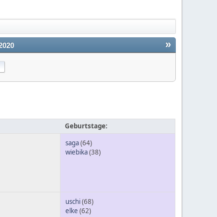
»
2020
Geburtstage:
saga
(64)
wiebika
(38)
uschi
(68)
elke
(62)