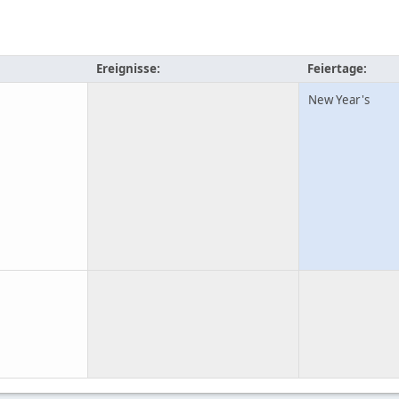
Ereignisse:
Feiertage:
New Year's