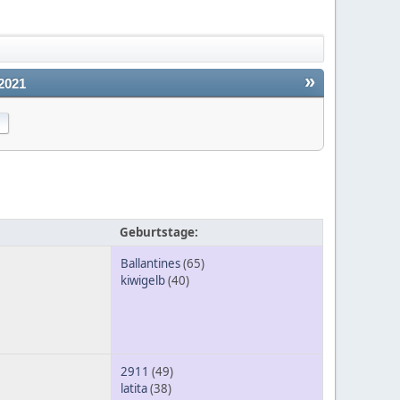
»
2021
Geburtstage:
Ballantines
(65)
kiwigelb
(40)
2911
(49)
latita
(38)