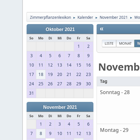
Zimmerpflanzenlexikon
Kalender
November 2021
Wo
►
►
►
«
Oktober 2021
So
Mo
Di
Mi
Do
Fr
Sa
LISTE
MONAT
W
1
2
3
4
5
6
7
8
9
Novemb
10
11
12
13
14
15
16
17
18
19
20
21
22
23
Tag
24
25
26
27
28
29
30
Sonntag - 28
31
November 2021
So
Mo
Di
Mi
Do
Fr
Sa
1
2
3
4
5
6
Montag - 29
7
8
9
10
11
12
13