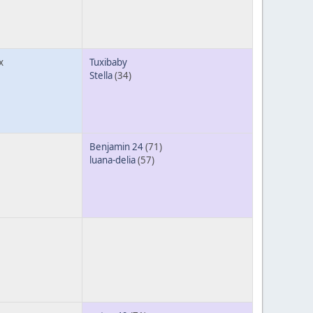
x
Tuxibaby
Stella
(34)
Benjamin 24
(71)
luana-delia
(57)