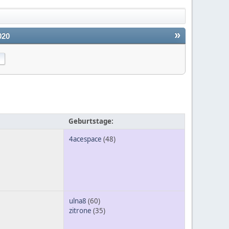
»
020
Geburtstage:
4acespace
(48)
ulna8
(60)
zitrone
(35)