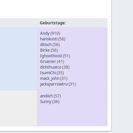
Geburtstage:
Andy
(910)
hanskosti
(56)
ditisch
(56)
Birke
(56)
Ighoothoo0
(51)
Gruener
(41)
dichthuatco
(38)
IsumiChi
(35)
mack_john
(31)
jacksparrowtru
(31)
andiich
(57)
Sunny
(36)