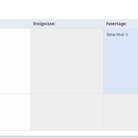
Ereignisse:
Feiertage:
New Year's