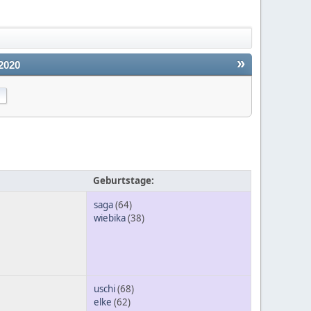
»
2020
Geburtstage:
saga
(64)
wiebika
(38)
uschi
(68)
elke
(62)