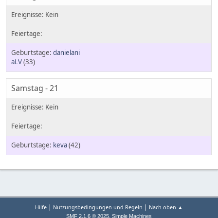
danielani
aLV
(33)
Samstag - 21
keva
(42)
|
|
Hilfe
Nutzungsbedingungen und Regeln
Nach oben ▲
,
SMF 2.1.6 © 2025
Simple Machines