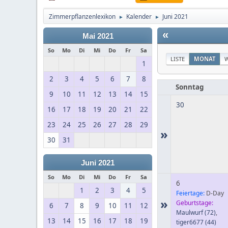
Zimmerpflanzenlexikon
Kalender
Juni 2021
►
►
«
Mai 2021
So
Mo
Di
Mi
Do
Fr
Sa
LISTE
MONAT
1
2
3
4
5
6
7
8
Sonntag
9
10
11
12
13
14
15
30
16
17
18
19
20
21
22
23
24
25
26
27
28
29
»
30
31
Juni 2021
So
Mo
Di
Mi
Do
Fr
Sa
6
1
2
3
4
5
Feiertage:
D-Day
»
Geburtstage:
6
7
8
9
10
11
12
Maulwurf
(72)
,
13
14
15
16
17
18
19
tiger6677
(44)