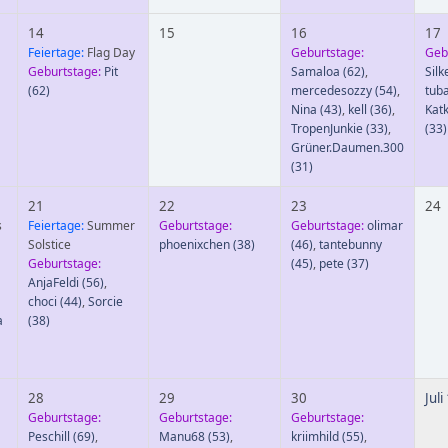
14
15
16
17
Feiertage:
Flag Day
Geburtstage:
Geb
Geburtstage:
Pit
Samaloa
(62)
,
Silk
(62)
mercedesozzy
(54)
,
tub
Nina
(43)
,
kell
(36)
,
Kat
TropenJunkie
(33)
,
(33)
Grüner.Daumen.300
(31)
21
22
23
24
s
Feiertage:
Summer
Geburtstage:
Geburtstage:
olimar
Solstice
phoenixchen
(38)
(46)
,
tantebunny
Geburtstage:
(45)
,
pete
(37)
AnjaFeldi
(56)
,
choci
(44)
,
Sorcie
a
(38)
28
29
30
Juli
Geburtstage:
Geburtstage:
Geburtstage:
Peschill
(69)
,
Manu68
(53)
,
kriimhild
(55)
,