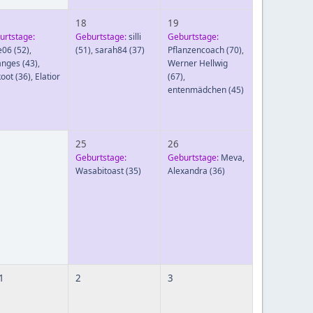
18
19
urtstage:
Geburtstage:
silli
Geburtstage:
e06
(52)
,
(51)
,
sarah84
(37)
Pflanzencoach
(70)
,
anges
(43)
,
Werner Hellwig
koot
(36)
,
Elatior
(67)
,
entenmädchen
(45)
25
26
Geburtstage:
Geburtstage:
Meva
,
Wasabitoast
(35)
Alexandra
(36)
 1
2
3