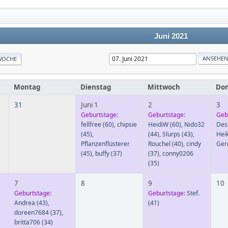
Juni 2021
WOCHE
Montag
Dienstag
Mittwoch
Don
31
Juni 1
2
3
Geburtstage:
Geburtstage:
Geb
fellfree
(60)
,
chipsie
HeidiW
(60)
,
Nido32
Des
(45)
,
(44)
,
Slurps
(43)
,
Hei
Pflanzenflüsterer
Rouchel
(40)
,
cindy
Gerr
(45)
,
buffy
(37)
(37)
,
conny0206
(35)
7
8
9
10
Geburtstage:
Geburtstage:
Stef.
Andrea
(43)
,
(41)
doreen7684
(37)
,
britta706
(34)