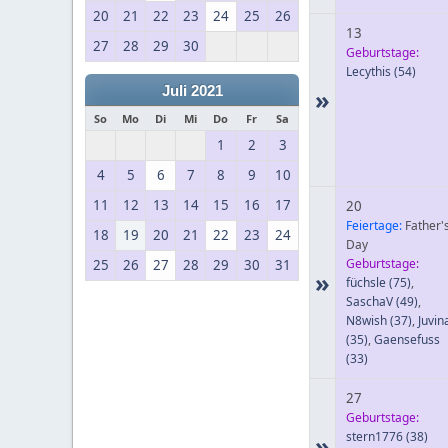
20
21
22
23
24
25
26
13
27
28
29
30
Geburtstage:
Lecythis
(54)
Juli 2021
»
So
Mo
Di
Mi
Do
Fr
Sa
1
2
3
4
5
6
7
8
9
10
11
12
13
14
15
16
17
20
Feiertage:
Father'
18
19
20
21
22
23
24
Day
Geburtstage:
25
26
27
28
29
30
31
»
füchsle
(75)
,
SaschaV
(49)
,
N8wish
(37)
,
Juvin
(35)
,
Gaensefuss
(33)
27
Geburtstage:
stern1776
(38)
»