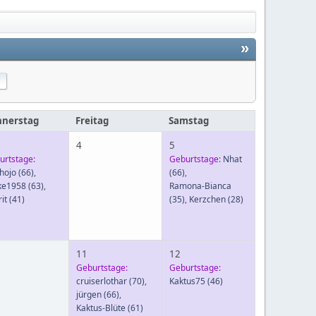
»
nerstag
Freitag
Samstag
4
5
urtstage:
Geburtstage:
Nhat
hojo
(66)
,
(66)
,
ke1958
(63)
,
Ramona-Bianca
it
(41)
(35)
,
Kerzchen
(28)
11
12
Geburtstage:
Geburtstage:
cruiserlothar
(70)
,
Kaktus75
(46)
jürgen
(66)
,
Kaktus-Blüte
(61)