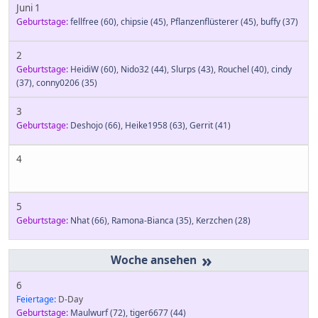
Juni 1
Geburtstage:
fellfree
(60)
,
chipsie
(45)
,
Pflanzenflüsterer
(45)
,
buffy
(37)
2
Geburtstage:
HeidiW
(60)
,
Nido32
(44)
,
Slurps
(43)
,
Rouchel
(40)
,
cindy
(37)
,
conny0206
(35)
3
Geburtstage:
Deshojo
(66)
,
Heike1958
(63)
,
Gerrit
(41)
4
5
Geburtstage:
Nhat
(66)
,
Ramona-Bianca
(35)
,
Kerzchen
(28)
»
6
Feiertage:
D-Day
Geburtstage:
Maulwurf
(72)
,
tiger6677
(44)