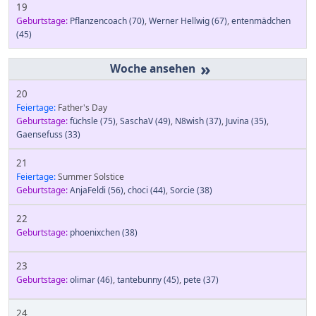
19
Geburtstage:
Pflanzencoach
(70)
,
Werner Hellwig
(67)
,
entenmädchen
(45)
»
20
Feiertage:
Father's Day
Geburtstage:
füchsle
(75)
,
SaschaV
(49)
,
N8wish
(37)
,
Juvina
(35)
,
Gaensefuss
(33)
21
Feiertage:
Summer Solstice
Geburtstage:
AnjaFeldi
(56)
,
choci
(44)
,
Sorcie
(38)
22
Geburtstage:
phoenixchen
(38)
23
Geburtstage:
olimar
(46)
,
tantebunny
(45)
,
pete
(37)
24