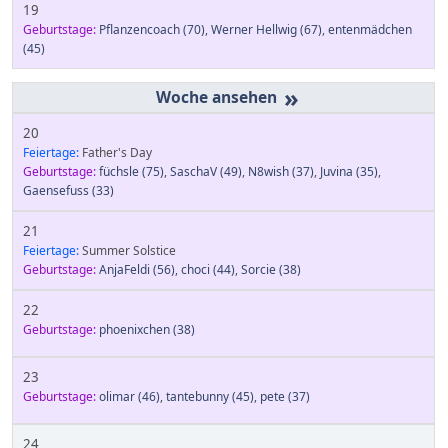
19
Geburtstage:
Pflanzencoach
(70)
,
Werner Hellwig
(67)
,
entenmädchen
(45)
»
20
Feiertage:
Father's Day
Geburtstage:
füchsle
(75)
,
SaschaV
(49)
,
N8wish
(37)
,
Juvina
(35)
,
Gaensefuss
(33)
21
Feiertage:
Summer Solstice
Geburtstage:
AnjaFeldi
(56)
,
choci
(44)
,
Sorcie
(38)
22
Geburtstage:
phoenixchen
(38)
23
Geburtstage:
olimar
(46)
,
tantebunny
(45)
,
pete
(37)
24