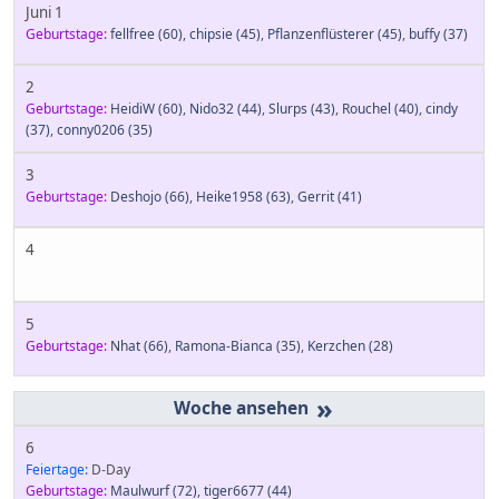
Juni 1
Geburtstage:
fellfree
(60)
,
chipsie
(45)
,
Pflanzenflüsterer
(45)
,
buffy
(37)
2
Geburtstage:
HeidiW
(60)
,
Nido32
(44)
,
Slurps
(43)
,
Rouchel
(40)
,
cindy
(37)
,
conny0206
(35)
3
Geburtstage:
Deshojo
(66)
,
Heike1958
(63)
,
Gerrit
(41)
4
5
Geburtstage:
Nhat
(66)
,
Ramona-Bianca
(35)
,
Kerzchen
(28)
»
6
Feiertage:
D-Day
Geburtstage:
Maulwurf
(72)
,
tiger6677
(44)