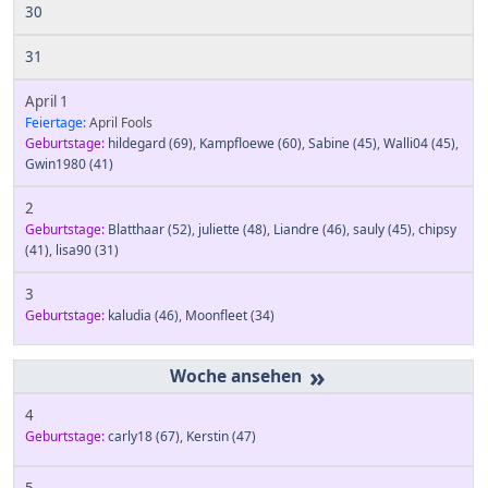
30
31
April 1
Feiertage:
April Fools
Geburtstage:
hildegard
(69)
,
Kampfloewe
(60)
,
Sabine
(45)
,
Walli04
(45)
,
Gwin1980
(41)
2
Geburtstage:
Blatthaar
(52)
,
juliette
(48)
,
Liandre
(46)
,
sauly
(45)
,
chipsy
(41)
,
lisa90
(31)
3
Geburtstage:
kaludia
(46)
,
Moonfleet
(34)
»
4
Geburtstage:
carly18
(67)
,
Kerstin
(47)