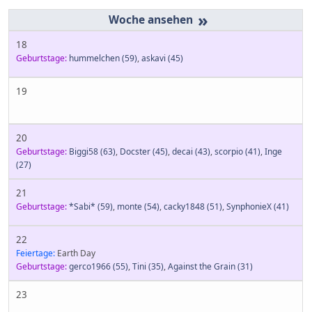
»
18
Geburtstage:
hummelchen
(59)
,
askavi
(45)
19
20
Geburtstage:
Biggi58
(63)
,
Docster
(45)
,
decai
(43)
,
scorpio
(41)
,
Inge
(27)
21
Geburtstage:
*Sabi*
(59)
,
monte
(54)
,
cacky1848
(51)
,
SynphonieX
(41)
22
Feiertage:
Earth Day
Geburtstage:
gerco1966
(55)
,
Tini
(35)
,
Against the Grain
(31)
23