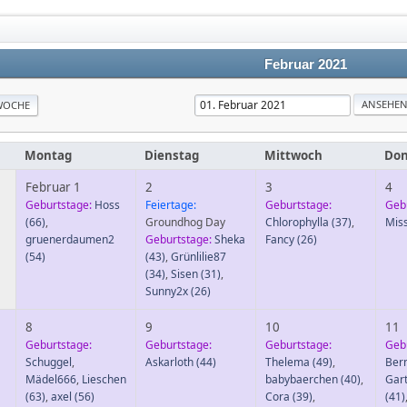
Februar 2021
WOCHE
Montag
Dienstag
Mittwoch
Don
Februar 1
2
3
4
Geburtstage:
Hoss
Feiertage:
Geburtstage:
Geb
(66)
,
Groundhog Day
Chlorophylla
(37)
,
Mis
gruenerdaumen2
Geburtstage:
Sheka
Fancy
(26)
(54)
(43)
,
Grünlilie87
(34)
,
Sisen
(31)
,
Sunny2x
(26)
8
9
10
11
Geburtstage:
Geburtstage:
Geburtstage:
Geb
Schuggel
,
Askarloth
(44)
Thelema
(49)
,
Ber
Mädel666
,
Lieschen
babybaerchen
(40)
,
Gar
(63)
,
axel
(56)
Cora
(39)
,
(41)