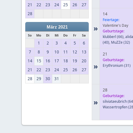
21
22
23
24
25
26
27
28
14
Feiertage:
Valentine's Day
»
März 2021
Geburtstage:
So
Mo
Di
Mi
Do
Fr
Sa
klubberl
(66)
,
alid
(40)
,
MuZZe
(32)
1
2
3
4
5
6
7
8
9
10
11
12
13
21
Geburtstage:
14
15
16
17
18
19
20
»
Erythronium
(31)
21
22
23
24
25
26
27
28
29
30
31
28
Geburtstage:
»
silviataeubrich
(64
Wassertropfen
(28