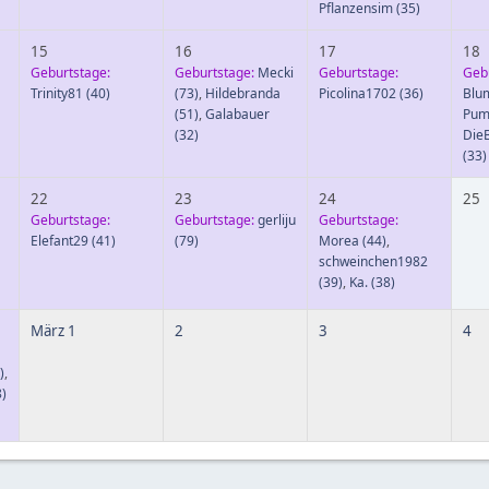
Pflanzensim
(35)
15
16
17
18
Geburtstage:
Geburtstage:
Mecki
Geburtstage:
Geb
Trinity81
(40)
(73)
,
Hildebranda
Picolina1702
(36)
Blu
(51)
,
Galabauer
Pum
a
(32)
DieB
(33)
22
23
24
25
Geburtstage:
Geburtstage:
gerliju
Geburtstage:
Elefant29
(41)
(79)
Morea
(44)
,
schweinchen1982
(39)
,
Ka.
(38)
März 1
2
3
4
)
,
)