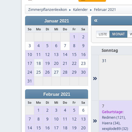
Zimmerpflanzenlexikon
Kalender
Februar 2021
►
►
«
Januar 2021
So
Mo
Di
Mi
Do
Fr
Sa
LISTE
MONAT
1
2
3
4
5
6
7
8
9
Sonntag
10
11
12
13
14
15
16
31
17
18
19
20
21
22
23
24
25
26
27
28
29
30
»
31
Februar 2021
So
Mo
Di
Mi
Do
Fr
Sa
7
1
2
3
4
5
6
Geburtstage:
Redmen
(121)
,
»
7
8
9
10
11
12
13
Haera
(34)
,
14
15
16
17
18
19
20
xexplode89
(32)