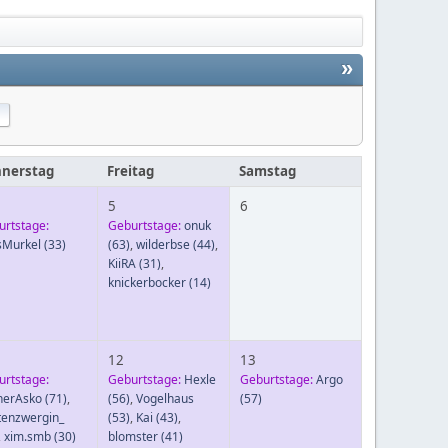
»
nerstag
Freitag
Samstag
5
6
urtstage:
Geburtstage:
onuk
sMurkel
(33)
(63)
,
wilderbse
(44)
,
KiiRA
(31)
,
knickerbocker
(14)
12
13
urtstage:
Geburtstage:
Hexle
Geburtstage:
Argo
nerAsko
(71)
,
(56)
,
Vogelhaus
(57)
tenzwergin_
(53)
,
Kai
(43)
,
,
xim.smb
(30)
blomster
(41)