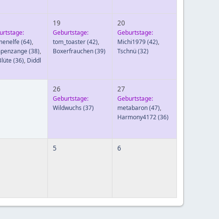
19
20
urtstage:
Geburtstage:
Geburtstage:
menelfe
(64)
,
tom_toaster
(42)
,
Michi1979
(42)
,
penzange
(38)
,
Boxerfrauchen
(39)
Tschnü
(32)
lüte
(36)
,
Diddl
26
27
Geburtstage:
Geburtstage:
Wildwuchs
(37)
metabaron
(47)
,
Harmony4172
(36)
5
6