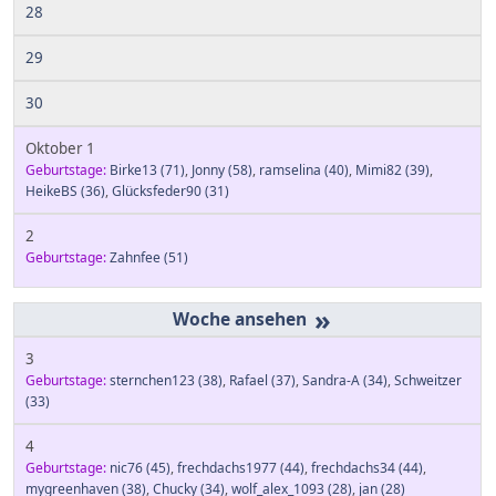
28
29
30
Oktober 1
Geburtstage:
Birke13
(71)
,
Jonny
(58)
,
ramselina
(40)
,
Mimi82
(39)
,
HeikeBS
(36)
,
Glücksfeder90
(31)
2
Geburtstage:
Zahnfee
(51)
»
3
Geburtstage:
sternchen123
(38)
,
Rafael
(37)
,
Sandra-A
(34)
,
Schweitzer
(33)
4
Geburtstage:
nic76
(45)
,
frechdachs1977
(44)
,
frechdachs34
(44)
,
mygreenhaven
(38)
,
Chucky
(34)
,
wolf_alex_1093
(28)
,
jan
(28)