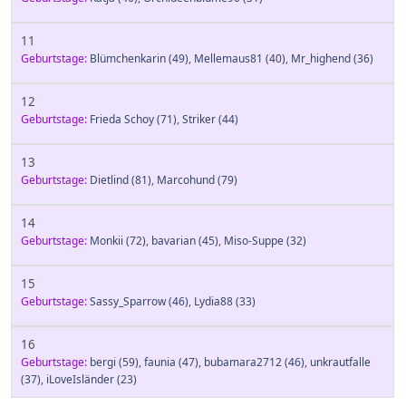
11
Geburtstage:
Blümchenkarin
(49)
,
Mellemaus81
(40)
,
Mr_highend
(36)
12
Geburtstage:
Frieda Schoy
(71)
,
Striker
(44)
13
Geburtstage:
Dietlind
(81)
,
Marcohund
(79)
14
Geburtstage:
Monkii
(72)
,
bavarian
(45)
,
Miso-Suppe
(32)
15
Geburtstage:
Sassy_Sparrow
(46)
,
Lydia88
(33)
16
Geburtstage:
bergi
(59)
,
faunia
(47)
,
bubamara2712
(46)
,
unkrautfalle
(37)
,
iLoveIsländer
(23)