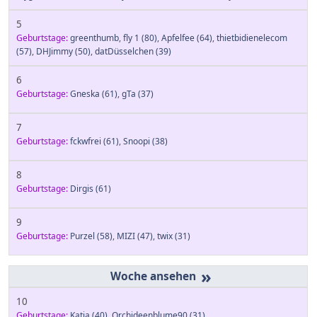
5
Geburtstage:
greenthumb
,
fly 1
(80)
,
Apfelfee
(64)
,
thietbidienelecom
(57)
,
DHJimmy
(50)
,
datDüsselchen
(39)
6
Geburtstage:
Gneska
(61)
,
gTa
(37)
7
Geburtstage:
fckwfrei
(61)
,
Snoopi
(38)
8
Geburtstage:
Dirgis
(61)
9
Geburtstage:
Purzel
(58)
,
MIZI
(47)
,
twix
(31)
»
10
Geburtstage:
Katja
(40)
,
Orchideenblume90
(31)