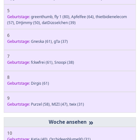
5
Geburtstage:
greenthumb
,
fly 1
(80)
,
Apfelfee
(64)
,
thietbidienelecom
(57)
,
DHJimmy
(50)
,
datDüsselchen
(39)
6
Geburtstage:
Gneska
(61)
,
gTa
(37)
7
Geburtstage:
fckwfrei
(61)
,
Snoopi
(38)
8
Geburtstage:
Dirgis
(61)
9
Geburtstage:
Purzel
(58)
,
MIZI
(47)
,
twix
(31)
»
10
Geburtstage:
Katja
(40)
,
Orchideenblume90
(31)