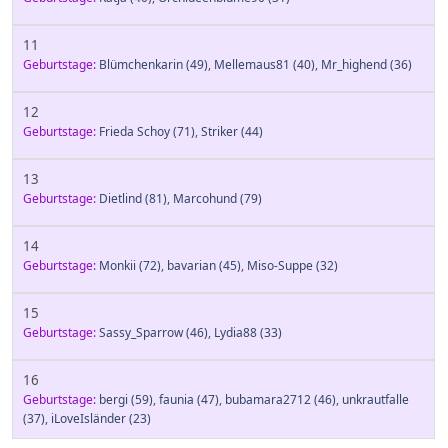
11
Geburtstage:
Blümchenkarin
(49)
,
Mellemaus81
(40)
,
Mr_highend
(36)
12
Geburtstage:
Frieda Schoy
(71)
,
Striker
(44)
13
Geburtstage:
Dietlind
(81)
,
Marcohund
(79)
14
Geburtstage:
Monkii
(72)
,
bavarian
(45)
,
Miso-Suppe
(32)
15
Geburtstage:
Sassy_Sparrow
(46)
,
Lydia88
(33)
16
Geburtstage:
bergi
(59)
,
faunia
(47)
,
bubamara2712
(46)
,
unkrautfalle
(37)
,
iLoveIsländer
(23)