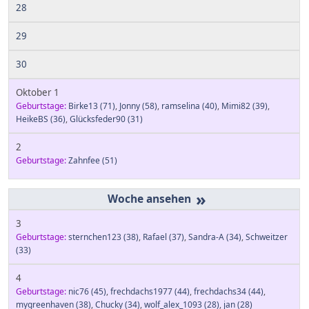
28
29
30
Oktober 1
Geburtstage:
Birke13
(71)
,
Jonny
(58)
,
ramselina
(40)
,
Mimi82
(39)
,
HeikeBS
(36)
,
Glücksfeder90
(31)
2
Geburtstage:
Zahnfee
(51)
»
3
Geburtstage:
sternchen123
(38)
,
Rafael
(37)
,
Sandra-A
(34)
,
Schweitzer
(33)
4
Geburtstage:
nic76
(45)
,
frechdachs1977
(44)
,
frechdachs34
(44)
,
mygreenhaven
(38)
,
Chucky
(34)
,
wolf_alex_1093
(28)
,
jan
(28)