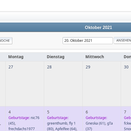
Oktober 2021
WOCHE
Montag
Dienstag
Mittwoch
Don
27
28
29
30
4
5
6
7
Geburtstage:
nic76
Geburtstage:
Geburtstage:
Geb
,
(45)
,
greenthumb
,
fly 1
Gneska
(61)
,
gTa
fckw
frechdachs1977
(80)
,
Apfelfee
(64)
,
(37)
Sno