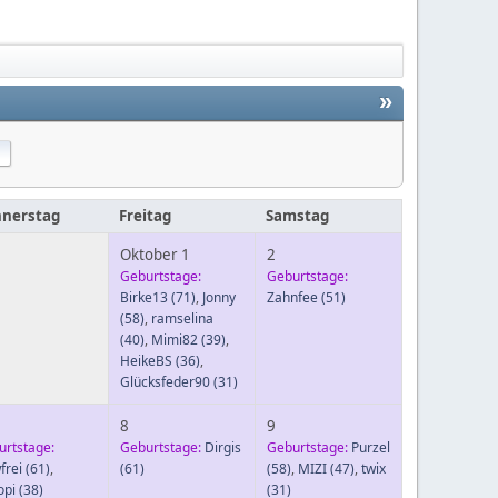
»
nerstag
Freitag
Samstag
Oktober 1
2
Geburtstage:
Geburtstage:
Birke13
(71)
,
Jonny
Zahnfee
(51)
(58)
,
ramselina
(40)
,
Mimi82
(39)
,
HeikeBS
(36)
,
Glücksfeder90
(31)
8
9
urtstage:
Geburtstage:
Dirgis
Geburtstage:
Purzel
frei
(61)
,
(61)
(58)
,
MIZI
(47)
,
twix
opi
(38)
(31)