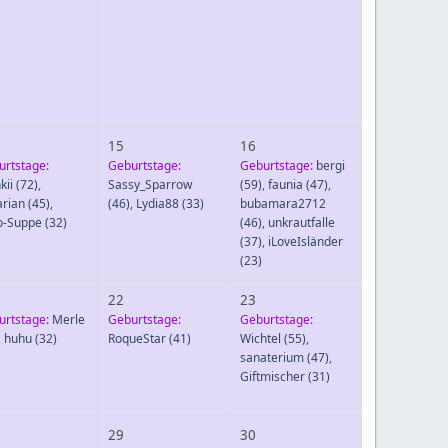
15
16
urtstage:
Geburtstage:
Geburtstage:
bergi
kii
(72)
,
Sassy_Sparrow
(59)
,
faunia
(47)
,
arian
(45)
,
(46)
,
Lydia88
(33)
bubamara2712
o-Suppe
(32)
(46)
,
unkrautfalle
(37)
,
iLoveIsländer
(23)
22
23
urtstage:
Merle
Geburtstage:
Geburtstage:
,
huhu
(32)
RoqueStar
(41)
Wichtel
(55)
,
sanaterium
(47)
,
Giftmischer
(31)
29
30