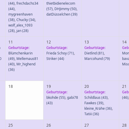
(44)
,
frechdachs34
thietbidienelecom
(44)
,
(57)
,
DHJimmy
(50)
,
mygreenhaven
datDüsselchen
(39)
(38)
,
Chucky
(34)
,
wolf_alex_1093
(28)
,
jan
(28)
11
12
13
14
a
Geburtstage:
Geburtstage:
Geburtstage:
Geb
Blümchenkarin
Frieda Schoy
(71)
,
Dietlind
(81)
,
Mon
0
(49)
,
Mellemaus81
Striker
(44)
Marcohund
(79)
bav
(40)
,
Mr_highend
Mis
(36)
18
19
20
21
Geburtstage:
Geburtstage:
Geb
bkohde
(55)
,
gabi78
Schildlaus
(43)
,
(46)
(43)
Fawkes
(39)
,
kleine_Krähe
(36)
,
Tatiii
(36)
25
26
27
28