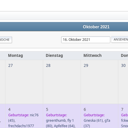
Oktober 2021
WOCHE
Montag
Dienstag
Mittwoch
Don
27
28
29
30
4
5
6
7
Geburtstage:
nic76
Geburtstage:
Geburtstage:
Geb
,
(45)
,
greenthumb
,
fly 1
Gneska
(61)
,
gTa
fckw
frechdachs1977
(80)
,
Apfelfee
(64)
,
(37)
Sno