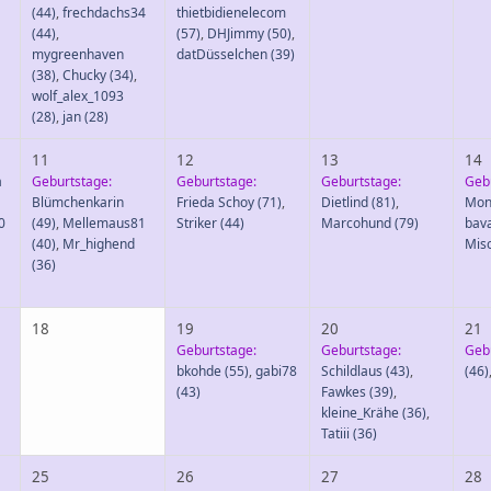
(44)
,
frechdachs34
thietbidienelecom
(44)
,
(57)
,
DHJimmy
(50)
,
mygreenhaven
datDüsselchen
(39)
(38)
,
Chucky
(34)
,
wolf_alex_1093
(28)
,
jan
(28)
11
12
13
14
a
Geburtstage:
Geburtstage:
Geburtstage:
Geb
Blümchenkarin
Frieda Schoy
(71)
,
Dietlind
(81)
,
Mon
0
(49)
,
Mellemaus81
Striker
(44)
Marcohund
(79)
bav
(40)
,
Mr_highend
Mis
(36)
18
19
20
21
Geburtstage:
Geburtstage:
Geb
bkohde
(55)
,
gabi78
Schildlaus
(43)
,
(46)
(43)
Fawkes
(39)
,
kleine_Krähe
(36)
,
Tatiii
(36)
25
26
27
28