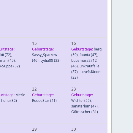
15
16
urtstage:
Geburtstage:
Geburtstage:
bergi
kii
(72)
,
Sassy_Sparrow
(59)
,
faunia
(47)
,
arian
(45)
,
(46)
,
Lydia88
(33)
bubamara2712
o-Suppe
(32)
(46)
,
unkrautfalle
(37)
,
iLoveIsländer
(23)
22
23
urtstage:
Merle
Geburtstage:
Geburtstage:
,
huhu
(32)
RoqueStar
(41)
Wichtel
(55)
,
sanaterium
(47)
,
Giftmischer
(31)
29
30