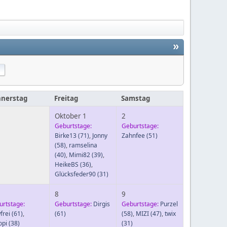
»
nerstag
Freitag
Samstag
Oktober 1
2
Geburtstage:
Geburtstage:
Birke13
(71)
,
Jonny
Zahnfee
(51)
(58)
,
ramselina
(40)
,
Mimi82
(39)
,
HeikeBS
(36)
,
Glücksfeder90
(31)
8
9
urtstage:
Geburtstage:
Dirgis
Geburtstage:
Purzel
frei
(61)
,
(61)
(58)
,
MIZI
(47)
,
twix
opi
(38)
(31)