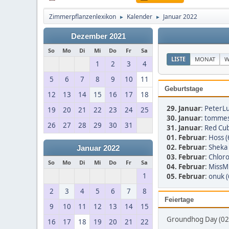
Zimmerpflanzenlexikon
Kalender
Januar 2022
►
►
Dezember 2021
So
Mo
Di
Mi
Do
Fr
Sa
LISTE
MONAT
W
1
2
3
4
5
6
7
8
9
10
11
Geburtstage
12
13
14
15
16
17
18
29. Januar
:
PeterLu
19
20
21
22
23
24
25
30. Januar
:
tommes
26
27
28
29
30
31
31. Januar
:
Red Cub
01. Februar
:
Hoss (
02. Februar
:
Sheka 
Januar 2022
03. Februar
:
Chloro
So
Mo
Di
Mi
Do
Fr
Sa
04. Februar
:
MissMu
1
05. Februar
:
onuk (
2
3
4
5
6
7
8
Feiertage
9
10
11
12
13
14
15
Groundhog Day (02.
16
17
18
19
20
21
22