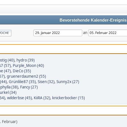
Bevorstehende Kalender-Ereignis
an
OCHE
stig (40)
,
hydro (39)
7 (57)
,
Purple_Moon (40)
e (47)
,
DieCo (35)
67)
,
gruenerdaumen2 (55)
(44)
,
Grünlilie87 (35)
,
Sisen (32)
,
Sunny2x (27)
phylla (38)
,
Fancy (27)
rkel (34)
64)
,
wilderbse (45)
,
KiiRA (32)
,
knickerbocker (15)
 Februar)