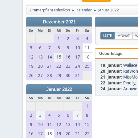
Zimmerpflanzenlexikon
Kalender
Januar 2022
►
►
Dezember 2021
So
Mo
Di
Mi
Do
Fr
Sa
LISTE
MONAT
W
1
2
3
4
5
6
7
8
9
10
11
Geburtstage
12
13
14
15
16
17
18
19. Januar
:
Wallace
19
20
21
22
23
24
25
20. Januar
:
RatWom
26
27
28
29
30
31
21. Januar
:
MissMo
22. Januar
:
Pinelly
,
24. Januar
:
Annivie
Januar 2022
So
Mo
Di
Mi
Do
Fr
Sa
1
2
3
4
5
6
7
8
9
10
11
12
13
14
15
16
17
18
19
20
21
22