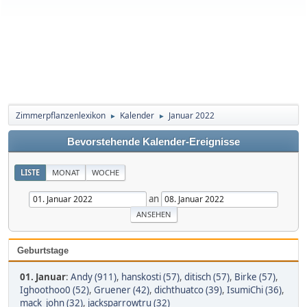
Zimmerpflanzenlexikon
Kalender
Januar 2022
►
►
Bevorstehende Kalender-Ereignisse
LISTE
MONAT
WOCHE
an
Geburtstage
01. Januar
:
Andy (911)
,
hanskosti (57)
,
ditisch (57)
,
Birke (57)
,
Ighoothoo0 (52)
,
Gruener (42)
,
dichthuatco (39)
,
IsumiChi (36)
,
mack_john (32)
,
jacksparrowtru (32)