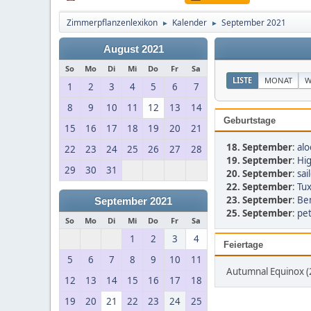
Zimmerpflanzenlexikon
Kalender
September 2021
►
►
August 2021
So
Mo
Di
Mi
Do
Fr
Sa
LISTE
MONAT
W
1
2
3
4
5
6
7
8
9
10
11
12
13
14
Geburtstage
15
16
17
18
19
20
21
18. September
:
alo
22
23
24
25
26
27
28
19. September
:
Hig
29
30
31
20. September
:
sai
22. September
:
Tux
23. September
:
Ben
September 2021
25. September
:
pet
So
Mo
Di
Mi
Do
Fr
Sa
1
2
3
4
Feiertage
5
6
7
8
9
10
11
Autumnal Equinox (
12
13
14
15
16
17
18
19
20
21
22
23
24
25