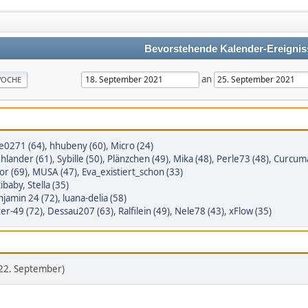
Bevorstehende Kalender-Ereignis
an
OCHE
e0271 (64)
,
hhubeny (60)
,
Micro (24)
hlander (61)
,
Sybille (50)
,
Plänzchen (49)
,
Mika (48)
,
Perle73 (48)
,
Curcuma
lor (69)
,
MUSA (47)
,
Eva_existiert_schon (33)
ibaby
,
Stella (35)
jamin 24 (72)
,
luana-delia (58)
er-49 (72)
,
Dessau207 (63)
,
Ralfilein (49)
,
Nele78 (43)
,
xFlow (35)
22. September)