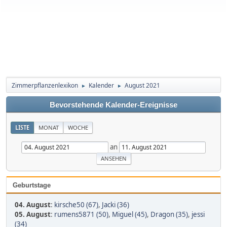
Zimmerpflanzenlexikon
Kalender
August 2021
►
►
Bevorstehende Kalender-Ereignisse
LISTE
MONAT
WOCHE
an
Geburtstage
04. August
:
kirsche50 (67)
,
Jacki (36)
05. August
:
rumens5871 (50)
,
Miguel (45)
,
Dragon (35)
,
jessi
(34)