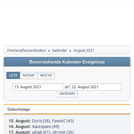
Zimmerpflanzenlexikon
Kalender
August 2021
►
►
Bevorstehende Kalender-Ereignisse
LISTE
MONAT
WOCHE
an
Geburtstage
15. August
:
Doris (58)
,
FaxeAC (43)
16. August
:
4acespace (49)
17. August
:
ulna8 (61)
,
zitrone (36)