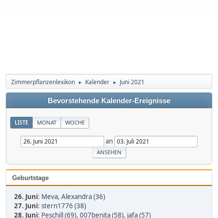
Zimmerpflanzenlexikon
Kalender
Juni 2021
►
►
Bevorstehende Kalender-Ereignisse
LISTE
MONAT
WOCHE
an
Geburtstage
26. Juni
:
Meva
,
Alexandra (36)
27. Juni
:
stern1776 (38)
28. Juni
:
Peschill (69)
,
007benita (58)
,
jafa (57)