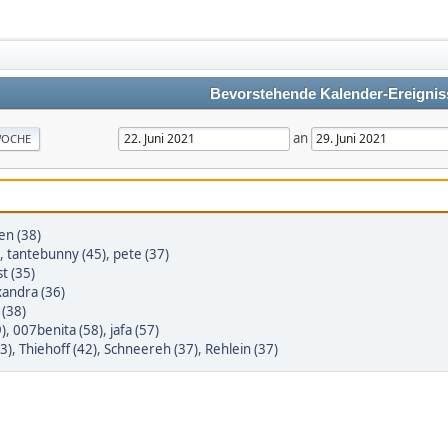
Bevorstehende Kalender-Ereignis
an
OCHE
en (38)
,
tantebunny (45)
,
pete (37)
t (35)
xandra (36)
(38)
9)
,
007benita (58)
,
jafa (57)
3)
,
Thiehoff (42)
,
Schneereh (37)
,
Rehlein (37)