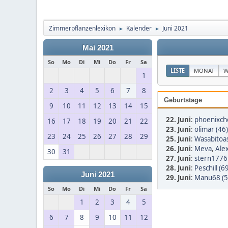
Zimmerpflanzenlexikon
Kalender
Juni 2021
►
►
Mai 2021
So
Mo
Di
Mi
Do
Fr
Sa
LISTE
MONAT
W
1
2
3
4
5
6
7
8
Geburtstage
9
10
11
12
13
14
15
22. Juni
:
phoenixch
16
17
18
19
20
21
22
23. Juni
:
olimar (46)
23
24
25
26
27
28
29
25. Juni
:
Wasabitoas
26. Juni
:
Meva
,
Ale
30
31
27. Juni
:
stern1776 
28. Juni
:
Peschill (6
Juni 2021
29. Juni
:
Manu68 (5
So
Mo
Di
Mi
Do
Fr
Sa
1
2
3
4
5
6
7
8
9
10
11
12