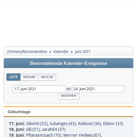
Zimmerpflanzenlexikon
Kalender
Juni 2021
►
►
Bevorstehende Kalender-Ereignisse
LISTE
MONAT
WOCHE
an
Geburtstage
17. Juni
:
Silke06 (52)
,
tubanges (43)
,
Katkoot (36)
,
Elatior (33)
18. Juni
:
silli (51)
,
sarah84 (37)
19. Juni
:
Pflanzencoach (70)
,
Werner Hellwig (67)
,