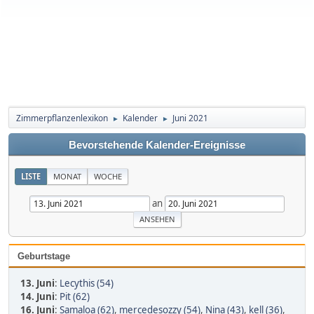
Zimmerpflanzenlexikon
Kalender
Juni 2021
►
►
Bevorstehende Kalender-Ereignisse
LISTE
MONAT
WOCHE
an
Geburtstage
13. Juni
:
Lecythis (54)
14. Juni
:
Pit (62)
16. Juni
:
Samaloa (62)
,
mercedesozzy (54)
,
Nina (43)
,
kell (36)
,