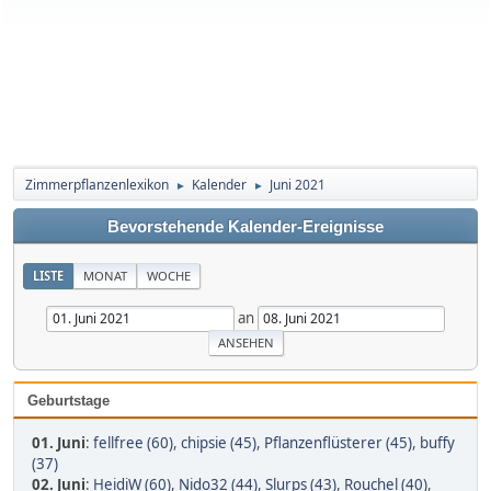
Zimmerpflanzenlexikon
Kalender
Juni 2021
►
►
Bevorstehende Kalender-Ereignisse
LISTE
MONAT
WOCHE
an
Geburtstage
01. Juni
:
fellfree (60)
,
chipsie (45)
,
Pflanzenflüsterer (45)
,
buffy
(37)
02. Juni
:
HeidiW (60)
,
Nido32 (44)
,
Slurps (43)
,
Rouchel (40)
,