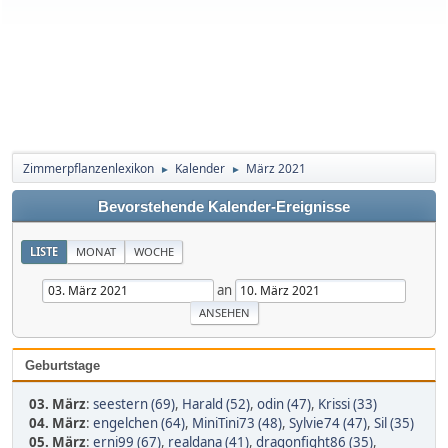
Zimmerpflanzenlexikon
Kalender
März 2021
►
►
Bevorstehende Kalender-Ereignisse
LISTE
MONAT
WOCHE
an
Geburtstage
03. März
:
seestern (69)
,
Harald (52)
,
odin (47)
,
Krissi (33)
04. März
:
engelchen (64)
,
MiniTini73 (48)
,
Sylvie74 (47)
,
Sil (35)
05. März
:
erni99 (67)
,
realdana (41)
,
dragonfight86 (35)
,