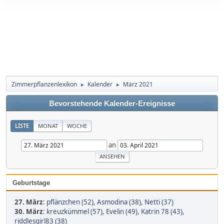
Zimmerpflanzenlexikon
Kalender
März 2021
►
►
Bevorstehende Kalender-Ereignisse
LISTE
MONAT
WOCHE
an
Geburtstage
27. März
:
pflänzchen (52)
,
Asmodina (38)
,
Netti (37)
30. März
:
kreuzkümmel (57)
,
Evelin (49)
,
Katrin 78 (43)
,
riddlesgirl83 (38)