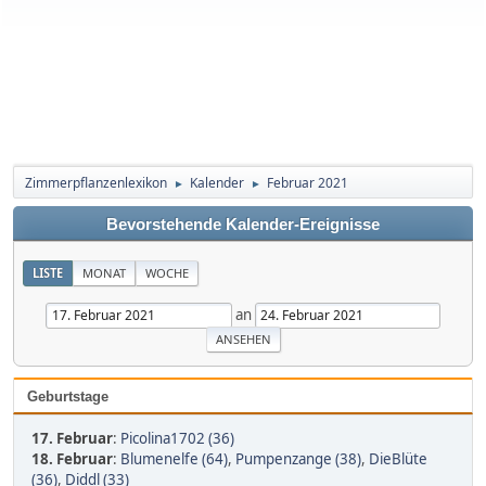
Zimmerpflanzenlexikon
Kalender
Februar 2021
►
►
Bevorstehende Kalender-Ereignisse
LISTE
MONAT
WOCHE
an
Geburtstage
17. Februar
:
Picolina1702 (36)
18. Februar
:
Blumenelfe (64)
,
Pumpenzange (38)
,
DieBlüte
(36)
,
Diddl (33)