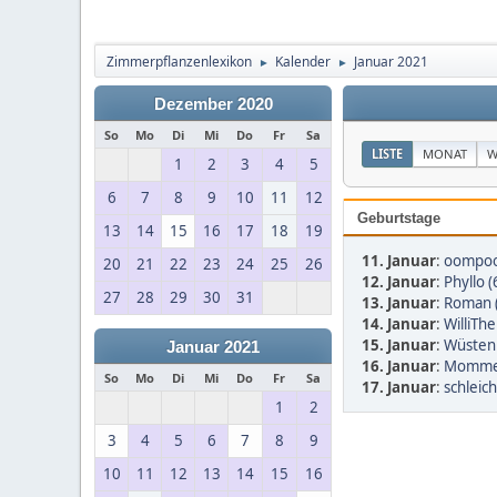
Zimmerpflanzenlexikon
Kalender
Januar 2021
►
►
Dezember 2020
So
Mo
Di
Mi
Do
Fr
Sa
LISTE
MONAT
W
1
2
3
4
5
6
7
8
9
10
11
12
Geburtstage
13
14
15
16
17
18
19
11. Januar
:
oompoo
20
21
22
23
24
25
26
12. Januar
:
Phyllo (
27
28
29
30
31
13. Januar
:
Roman 
14. Januar
:
WilliTh
15. Januar
:
Wüsten
Januar 2021
16. Januar
:
Mommel
So
Mo
Di
Mi
Do
Fr
Sa
17. Januar
:
schleic
1
2
3
4
5
6
7
8
9
10
11
12
13
14
15
16