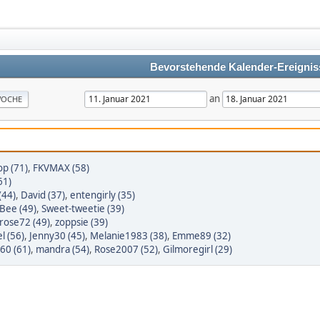
Bevorstehende Kalender-Ereignis
an
OCHE
p (71)
,
FKVMAX (58)
61)
(44)
,
David (37)
,
entengirly (35)
eBee (49)
,
Sweet-tweetie (39)
rose72 (49)
,
zoppsie (39)
 (56)
,
Jenny30 (45)
,
Melanie1983 (38)
,
Emme89 (32)
h60 (61)
,
mandra (54)
,
Rose2007 (52)
,
Gilmoregirl (29)