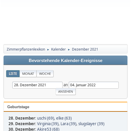
Zimmerpflanzenlexikon
Kalender
Dezember 2021
►
►
Bevorstehende Kalender-Ereignisse
LISTE
MONAT
WOCHE
an
Geburtstage
28. Dezember
:
uschi (69)
,
elke (63)
29. Dezember
:
Virginia (39)
,
Lara (39)
,
slugslayer (39)
30. Dezember
:
Akire53 (68)