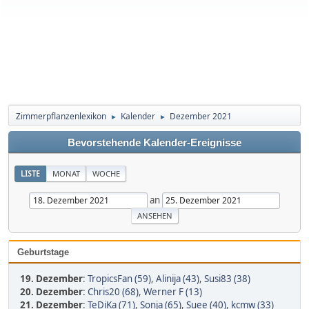
Zimmerpflanzenlexikon
Kalender
Dezember 2021
►
►
Bevorstehende Kalender-Ereignisse
LISTE
MONAT
WOCHE
an
Geburtstage
19. Dezember
:
TropicsFan (59)
,
Alinija (43)
,
Susi83 (38)
20. Dezember
:
Chris20 (68)
,
Werner F (13)
21. Dezember
:
TeDiKa (71)
,
Sonja (65)
,
Suee (40)
,
kcmw (33)