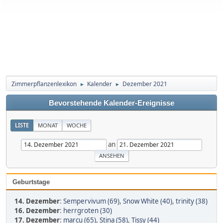
Zimmerpflanzenlexikon
Kalender
Dezember 2021
►
►
Bevorstehende Kalender-Ereignisse
LISTE
MONAT
WOCHE
an
Geburtstage
14. Dezember
:
Sempervivum (69)
,
Snow White (40)
,
trinity (38)
16. Dezember
:
herrgroten (30)
17. Dezember
:
marcu (65)
,
Stina (58)
,
Tissy (44)