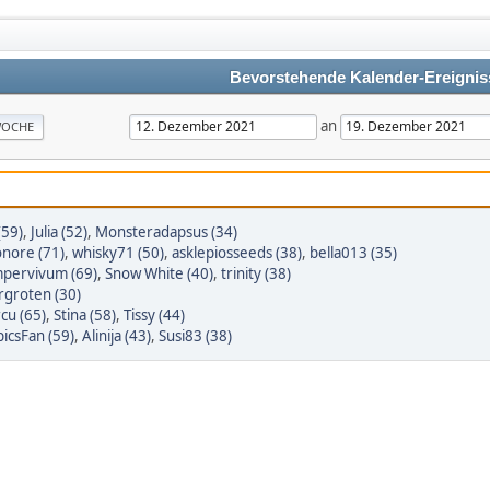
Bevorstehende Kalender-Ereignis
an
OCHE
(59)
,
Julia (52)
,
Monsteradapsus (34)
onore (71)
,
whisky71 (50)
,
asklepiosseeds (38)
,
bella013 (35)
pervivum (69)
,
Snow White (40)
,
trinity (38)
rgroten (30)
cu (65)
,
Stina (58)
,
Tissy (44)
picsFan (59)
,
Alinija (43)
,
Susi83 (38)