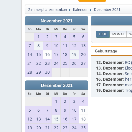
Zimmerpflanzenlexikon
Kalender
Dezember 2021
►
►
November 2021
So
Mo
Di
Mi
Do
Fr
Sa
LISTE
MONAT
W
1
2
3
4
5
6
7
8
9
10
11
12
13
Geburtstage
14
15
16
17
18
19
20
12. Dezember
:
RO 
21
22
23
24
25
26
27
13. Dezember
:
Ele
28
29
30
14. Dezember
:
Sem
16. Dezember
:
her
17. Dezember
:
mar
Dezember 2021
19. Dezember
:
Tro
So
Mo
Di
Mi
Do
Fr
Sa
1
2
3
4
5
6
7
8
9
10
11
12
13
14
15
16
17
18
19
20
21
22
23
24
25