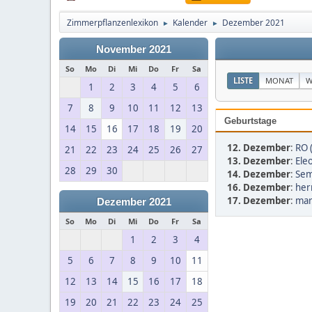
Zimmerpflanzenlexikon
Kalender
Dezember 2021
►
►
November 2021
So
Mo
Di
Mi
Do
Fr
Sa
LISTE
MONAT
W
1
2
3
4
5
6
7
8
9
10
11
12
13
Geburtstage
14
15
16
17
18
19
20
12. Dezember
:
RO 
21
22
23
24
25
26
27
13. Dezember
:
Ele
28
29
30
14. Dezember
:
Sem
16. Dezember
:
her
17. Dezember
:
mar
Dezember 2021
So
Mo
Di
Mi
Do
Fr
Sa
1
2
3
4
5
6
7
8
9
10
11
12
13
14
15
16
17
18
19
20
21
22
23
24
25