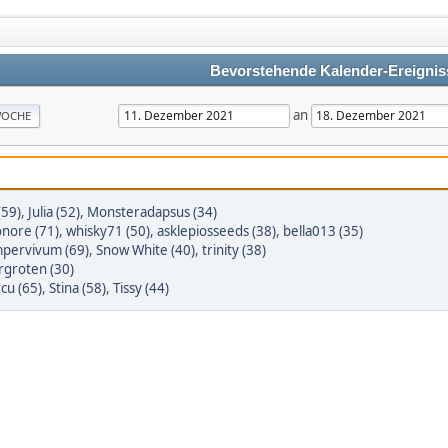
Bevorstehende Kalender-Ereignis
an
OCHE
(59)
,
Julia (52)
,
Monsteradapsus (34)
onore (71)
,
whisky71 (50)
,
asklepiosseeds (38)
,
bella013 (35)
pervivum (69)
,
Snow White (40)
,
trinity (38)
rgroten (30)
cu (65)
,
Stina (58)
,
Tissy (44)