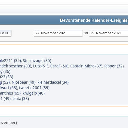
Bevorstehende Kalender-Ereignis
an
OCHE
ole2211 (39)
,
Sturmvogel (35)
delroeschen (80)
,
Lutz (61)
,
CaroF (50)
,
Captain.Micro (37)
,
Ripper (32)
y (36)
i23 (33)
gi (52)
,
Nicebear (49)
,
kleinerdackel (34)
lwurf (68)
,
tweetie2001 (39)
lantines (65)
,
kiwigelb (40)
1 (49)
,
latita (38)
November)