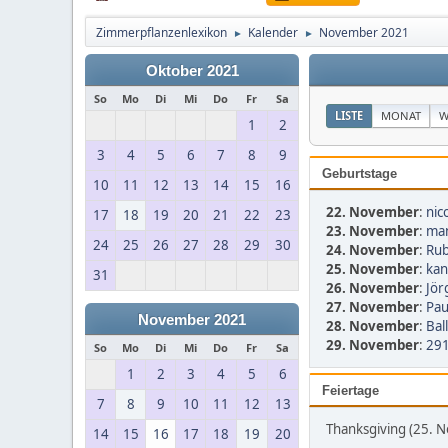
Zimmerpflanzenlexikon
Kalender
November 2021
►
►
Oktober 2021
So
Mo
Di
Mi
Do
Fr
Sa
LISTE
MONAT
W
1
2
3
4
5
6
7
8
9
Geburtstage
10
11
12
13
14
15
16
22. November
:
nic
17
18
19
20
21
22
23
23. November
:
man
24
25
26
27
28
29
30
24. November
:
Rub
25. November
:
kan
31
26. November
:
Jör
27. November
:
Pau
November 2021
28. November
:
Bal
29. November
:
291
So
Mo
Di
Mi
Do
Fr
Sa
1
2
3
4
5
6
Feiertage
7
8
9
10
11
12
13
Thanksgiving (25. 
14
15
16
17
18
19
20