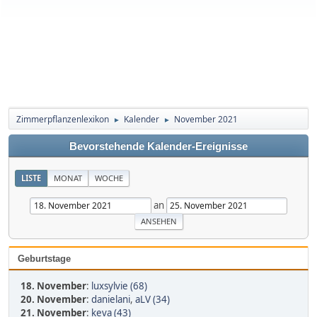
Zimmerpflanzenlexikon
Kalender
November 2021
►
►
Bevorstehende Kalender-Ereignisse
LISTE
MONAT
WOCHE
an
Geburtstage
18. November
:
luxsylvie (68)
20. November
:
danielani
,
aLV (34)
21. November
:
keva (43)