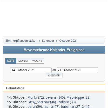
Zimmerpflanzenlexikon
Kalender
Oktober 2021
►
►
Bevorstehende Kalender-Ereignisse
LISTE
MONAT
WOCHE
an
Geburtstage
14. Oktober
:
Monkii (72)
,
bavarian (45)
,
Miso-Suppe (32)
15. Oktober
:
Sassy_Sparrow (46)
,
Lydia88 (33)
16. Oktober
:
bergi (59)
,
faunia (47)
,
bubamara2712 (46)
,