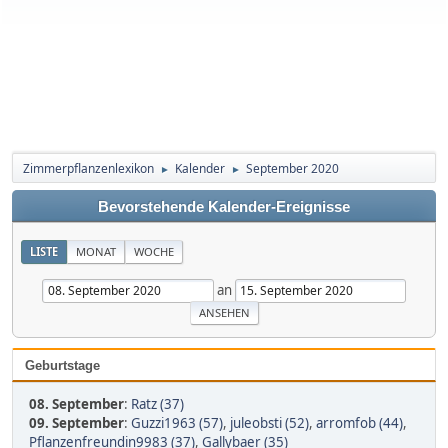
Zimmerpflanzenlexikon
Kalender
September 2020
►
►
Bevorstehende Kalender-Ereignisse
LISTE
MONAT
WOCHE
an
Geburtstage
08. September
:
Ratz (37)
09. September
:
Guzzi1963 (57)
,
juleobsti (52)
,
arromfob (44)
,
Pflanzenfreundin9983 (37)
,
Gallybaer (35)