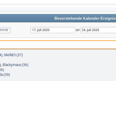
Bevorstehende Kalender-Ereignis
an
OCHE
4)
,
Melli83 (37)
)
,
Blackymaus (36)
86)
a (39)