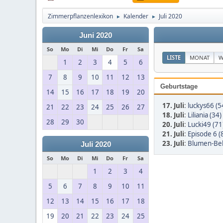
Zimmerpflanzenlexikon
Kalender
Juli 2020
►
►
Juni 2020
So
Mo
Di
Mi
Do
Fr
Sa
LISTE
MONAT
W
1
2
3
4
5
6
7
8
9
10
11
12
13
Geburtstage
14
15
16
17
18
19
20
17. Juli
:
luckys66 (5
21
22
23
24
25
26
27
18. Juli
:
Liliania (34)
28
29
30
20. Juli
:
Lucki49 (71
21. Juli
:
Episode 6 (
23. Juli
:
Blumen-Bell
Juli 2020
So
Mo
Di
Mi
Do
Fr
Sa
1
2
3
4
5
6
7
8
9
10
11
12
13
14
15
16
17
18
19
20
21
22
23
24
25