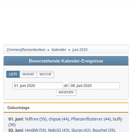
Zimmerpflanzenlexikon
Kalender
Juni 2020
►
►
Bevorstehende Kalender-Ereignisse
LISTE
MONAT
WOCHE
an
Geburtstage
01. Juni
:
fellfree (59)
,
chipsie (44)
,
Pflanzenflüsterer (44)
,
buffy
(36)
02. Juni
:
HeidiW (59)
,
Nido32 (43)
,
Slurps (42)
,
Rouchel (39)
,